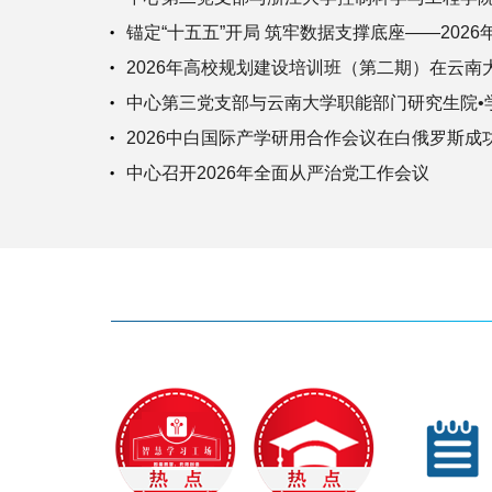
锚定“十五五”开局 筑牢数据支撑底座——2026年
2026年高校规划建设培训班（第二期）在云南
中心第三党支部与云南大学职能部门研究生院•学
2026中白国际产学研用合作会议在白俄罗斯成
中心召开2026年全面从严治党工作会议