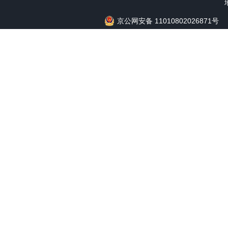
京公网安备 11010802026871号