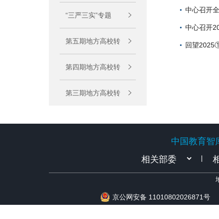
中心召开
“三严三实”专题
中心召开2
第五期地方高校转
回望202
第四期地方高校转
第三期地方高校转
中国教育智
中国教育智
|
京公网安备 11010802026871号