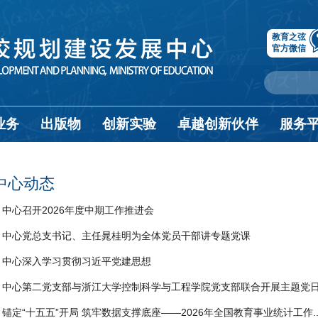
教育之弦
官方微信
业务
出版物
创新实验
卓越创新伙伴
服务
中心动态
中心召开2026年度中期工作推进会
中心党总支书记、主任晁桂明为全体党员干部讲专题党课
中心深入学习贯彻习近平党建思想
中心第二党支部与浙江大学控制科学与工程学院党支部联合开展主题党日活
锚定“十五五”开局 筑牢数据支撑底座——2026年全国教育事业统计工作..