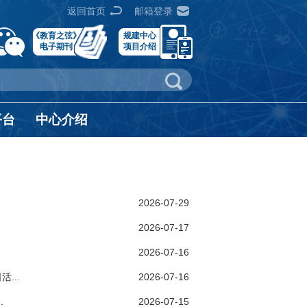
返回首页
邮箱登录
《教育之弦》
规建中心
电子期刊
项目介绍
平台
中心介绍
2026-07-29
2026-07-17
2026-07-16
...
2026-07-16
.
2026-07-15