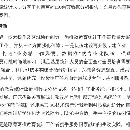
资深统计人，分享了其撰写的100余页数据分析报告；文昌市教育
案例。
启动
解、技术操作及区域协作能力，为推动教育统计工作高质量发
统计工作，并从三个方面强化保障：一是队伍建设再升级，建立省
划，打造“业务精、作风硬、数据准”的专业化队伍，强
ng.com/），统计人员可随时随地学习，满足基层统计人员的全面全时全
融合，利用AI技术构建智能分析模型，为教育资源配置、政
据共享、课题研究、经验推广等方面开展深度合作，共同服务教
的教育统计政策和数据分析技术，还提升了业务能力和水平。
发展。广东省韶关市翁源县教育局叶老师感言“通过系统学习，
南外国语学院陈老师感言“AI技术演示让我看到科技赋能统计的
们将培训所学转化为实践动力，以‘心中有数、手中有招’的专业
更是琼粤两省教育统计工作者携手服务国家战略的生动实践。