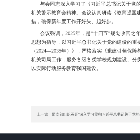
与会同志深入学习了《习近平总书记关于党
机关警示教育会精神。会议认真研读《教育强国建设
措，确保新年度工作开好头、起好步。
会议强调，2025年，是“十四五”规划收
思想为指导，以习近平总书记关于党的建设的重
（2024—2035年）》，严格落实《党建引领
机关司局工作，服务各级各类学校规划建设、分
以实际行动服务教育强国建设。
上一篇：团支部组织召开“深入学习贯彻习近平总书记关于党的
想”专题学习会
中国教育智