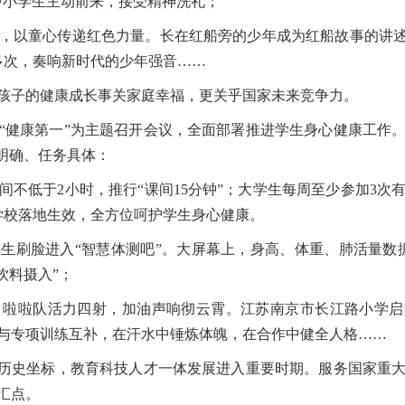
中小学生主动前来，接受精神洗礼；
以童心传递红色力量。长在红船旁的少年成为红船故事的讲述者
0多次，奏响新时代的少年强音……
子的健康成长事关家庭幸福，更关乎国家未来竞争力。
健康第一”为主题召开会议，全面部署推进学生身心健康工作。
明确、任务具体：
低于2小时，推行“课间15分钟”；大学生每周至少参加3次
学校落地生效，全方位呵护学生身心健康。
刷脸进入“智慧体测吧”。大屏幕上，身高、体重、肺活量数据
饮料摄入”；
啦队活力四射，加油声响彻云霄。江苏南京市长江路小学启迪
与专项训练互补，在汗水中锤炼体魄，在合作中健全人格……
历史坐标，教育科技人才一体发展进入重要时期。服务国家重大
汇点。