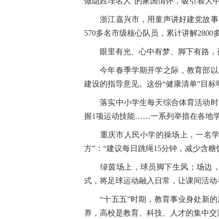
做隐姓埋名人”的家国情怀，吸引着大
浙江嘉兴市，用童声讲好建党故事，
570多名市级核心队员，累计讲解280
眼里有光、心中有梦、脚下有路，孩
今年春季学期开学之际，教育部以“
建设的指导意见。这份“健康清单”目标
落实中小学生每天综合体育活动时间不
握1项运动技能……一系列举措在各地
重庆市人民小学的操场上，一名学生
方”：“建议每日跳绳15分钟，减少含糖
绿茵场上，球员脚下生风；场边，啦
式，将足球运动融入日常，让课间活动
“十五五”时期，教育事业身处新的
养，高校是教育、科技、人才的集中交