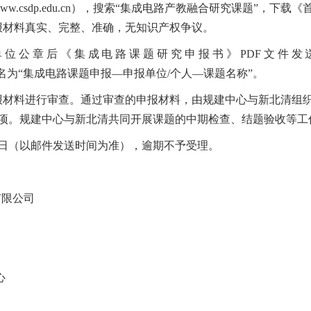
w.csdp.edu.cn），搜索“集成电路产教融合研究课题”，
报材料真实、完整、准确，无知识产权争议。
章后《集成电路课题研究申报书》PDF文件发送至liguangp
题统一命名为“集成电路课题申报—申报单位/个人—课题名称”。
申报材料进行审查。通过审查的申报材料，由规建中心与新北清组
项。规建中心与新北清共同开展课题的中期检查、结题验收等工
月30日（以邮件发送时间为准），逾期不予受理。
有限公司
心