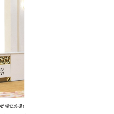
 翟健岚/摄）