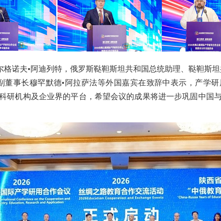
尔格诺夫•阿迪列特，俄罗斯鞑靼斯坦共和国总统助理、鞑靼斯坦
副董事长穆罕默德•阿拉萨法等外国嘉宾在致辞中表示，产学
科研机构及企业界的平台，希望会议的成果将进一步巩固中国