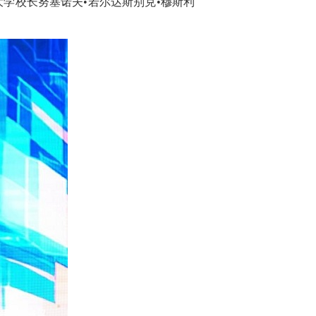
学校长努塞诺夫•若尔达斯别克•穆斯利