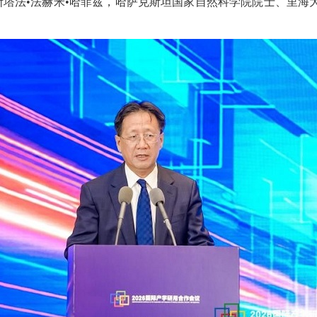
斯塔法•法赫米•哈菲兹，哈萨克斯坦国家自然科学院院士、里海大