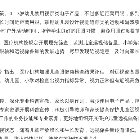
0—3岁幼儿禁用视屏类电子产品，不过多近距离用眼，多到
长时间近距离用眼。鼓励幼儿园设计视觉追踪类的运动和游戏
小时户外活动时间，培养学生良好的用眼习惯，避免用眼过度提
医疗机构按规定开展屈光筛查，监测儿童远视储备量。小学落实
眼轴和远视储备量的发展趋势，尽早发现近视隐患，及时向家
指出，医疗机构加强儿童眼健康检查结果评估，对远视储备量
。幼儿园、小学对检查出视力指标异常、视力正常但有近视高
。
、深化专业科普宣教。家长以身作则，减少使用电子产品，控
专家资源开展科普宣传，积极引导教师和家长提高保护儿童远
工作的业务技能和专业素养，更好地组织开展保护儿童远视储备
状态，随着儿童年龄增长和生长发育，远视储备量逐渐降低。
备量，防止过快消耗，能够有效预防近视发生。